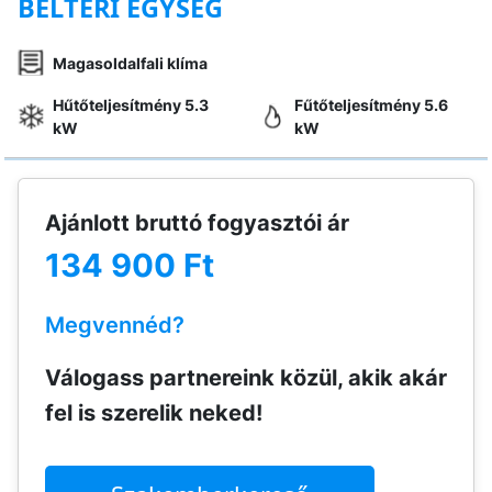
BELTÉRI EGYSÉG
Magasoldalfali klíma
Hűtőteljesítmény 5.3
Fűtőteljesítmény 5.6
kW
kW
Ajánlott bruttó fogyasztói ár
134 900 Ft
Megvennéd?
Válogass partnereink közül, akik akár
fel is szerelik neked!