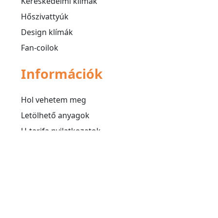
Kereskedelmi klímák
Hőszivattyúk
Design klímák
Fan-coilok
Információk
Hol vehetem meg
Letölhető anyagok
H-tarifa nyilatkozatok
Adatkezelési tájékoztató
Süti (cookie) tájékoztató
Médiatár
Videók