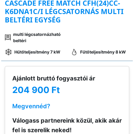
CASCADE FREE MATCH CFH(24)CC-
K6DNA1C/I LÉGCSATORNÁS MULTI
BELTÉRI EGYSÉG
multi légcsatornázható
beltéri
Hűtőteljesítmény 7 kW
Fűtőteljesítmény 8 kW
Ajánlott bruttó fogyasztói ár
204 900 Ft
Megvennéd?
Válogass partnereink közül, akik akár
fel is szerelik neked!