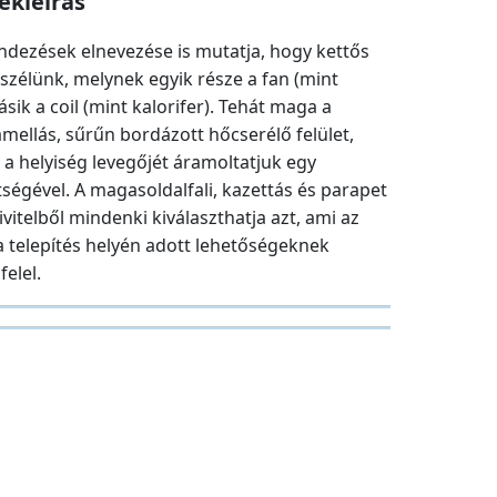
ékleírás
endezések elnevezése is mutatja, hogy kettős
szélünk, melynek egyik része a fan (mint
ásik a coil (mint kalorifer). Tehát maga a
amellás, sűrűn bordázott hőcserélő felület,
 a helyiség levegőjét áramoltatjuk egy
tségével. A magasoldalfali, kazettás és parapet
vitelből mindenki kiválaszthatja azt, ami az
a telepítés helyén adott lehetőségeknek
elel.