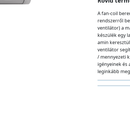
Rövid term
A fan-coil ber
rendszerről be
ventilátor) a m
készülék egy l
amin keresztül
ventilátor segí
/ mennyezeti ki
igényeinek és 
leginkább megf