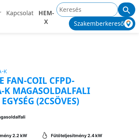
r
Kapcsolat
HEM-
X
Szakemberkereső
A-K
 FAN-COIL CFPD-
A-K MAGASOLDALFALI
 EGYSÉG (2CSÖVES)
gasoldalfali
ítmény 2.2 kW
Fűtőteljesítmény 2.4 kW