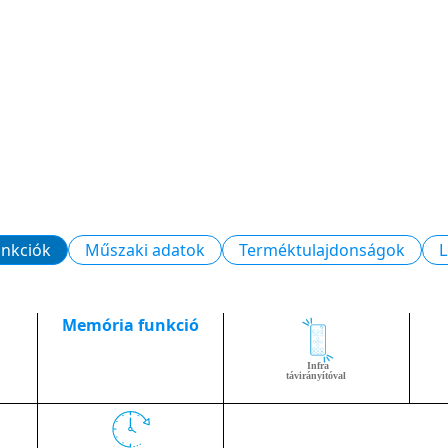
unkciók
Műszaki adatok
Terméktulajdonságok
L
Memória funkció