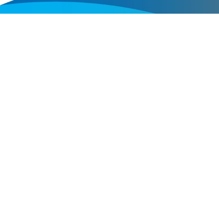
Termékei
Lakossági klímák
Kereskedelmi klí
Hőszivattyúk
Design klímák
Fan-coilok