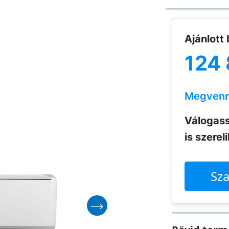
Ajánlott 
124 
Megven
Válogass 
is szerel
Sz