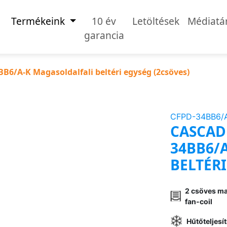
Termékeink
10 év
Letöltések
Médiatá
garancia
6/A-K Magasoldalfali beltéri egység (2csöves)
CFPD-34BB6/
CASCADE
34BB6/
BELTÉRI
2 csöves ma
fan-coil
Hűtőteljes